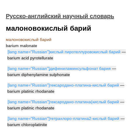
Русско-английский научный словарь
малоновокислый барий
малоновокислый барий
barium malonate
[lang name="Russian"]кислый пиротеллуровокислый барий
—
barium acid pyrotellurate
[lang name="Russian"]дифениламинсульфонат бария
—
barium diphenylamine sulphonate
[lang name="Russian"]гексародано-платина-кислый барий
—
barium platinic rhodanate
[lang name="Russian"]гексародано-платина(кислый барий
—
barium platinic rhodanate
[lang name="Russian"]тетрахлоро-платина2-кислый барий
—
barium chloroplatinite